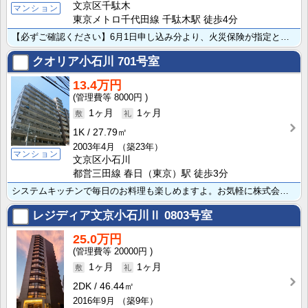
文京区千駄木
マンション
東京メトロ千代田線 千駄木駅 徒歩4分
【必ずご確認ください】6月1日申し込み分より、火災保険が指定となります。火災保険のみ個人負担の場合、･･･
クオリア小石川
701号室
13.4万円
8000円
1ヶ月
1ヶ月
1K
27.79㎡
2003年4月
（築23年）
マンション
文京区小石川
都営三田線 春日（東京）駅 徒歩3分
システムキッチンで毎日のお料理も楽しめますよ。お気軽に株式会社住建ハウジングまでお問い合わせ下さい ･･･
レジディア文京小石川Ⅱ
0803号室
25.0万円
20000円
1ヶ月
1ヶ月
2DK
46.44㎡
2016年9月
（築9年）