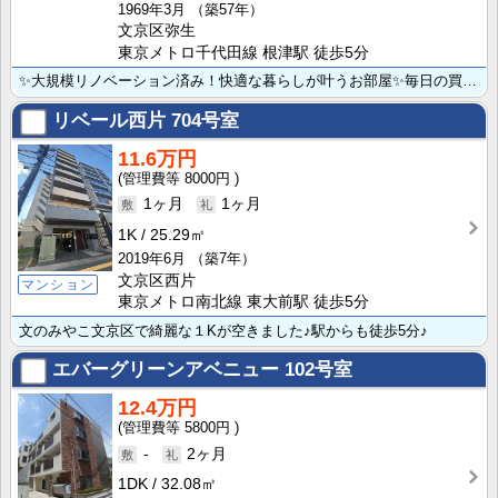
1969年3月
（築57年）
文京区弥生
東京メトロ千代田線 根津駅 徒歩5分
✨大規模リノベーション済み！快適な暮らしが叶うお部屋✨毎日の買い物も便利な立地にあり、住環境良好！ ･･･
リベール西片
704号室
11.6万円
8000円
1ヶ月
1ヶ月
1K
25.29㎡
2019年6月
（築7年）
文京区西片
マンション
東京メトロ南北線 東大前駅 徒歩5分
文のみやこ文京区で綺麗な１Kが空きました♪駅からも徒歩5分♪
エバーグリーンアベニュー
102号室
12.4万円
5800円
-
2ヶ月
1DK
32.08㎡