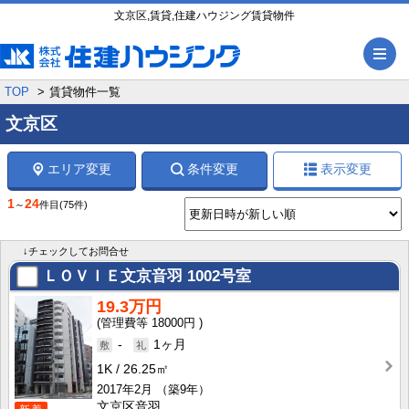
文京区,賃貸,住建ハウジング賃貸物件
メ
TOP
賃貸物件一覧
文京区
エリア変更
条件変更
表示変更
1
24
～
件目
(75件)
↓チェックしてお問合せ
ＬＯＶＩＥ文京音羽
1002号室
19.3万円
18000円
-
1ヶ月
1K
26.25㎡
2017年2月
（築9年）
文京区音羽