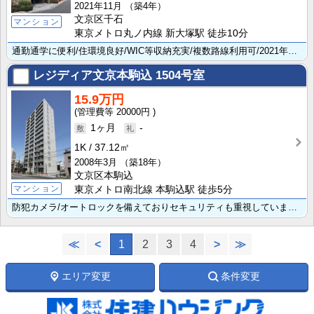
2021年11月
（築4年）
文京区千石
マンション
東京メトロ丸ノ内線 新大塚駅 徒歩10分
通勤通学に便利/住環境良好/WIC等収納充実/複数路線利用可/2021年11月築/
レジディア文京本駒込
1504号室
15.9万円
20000円
1ヶ月
-
1K
37.12㎡
2008年3月
（築18年）
文京区本駒込
マンション
東京メトロ南北線 本駒込駅 徒歩5分
防犯カメラ/オートロックを備えておりセキュリティも重視しています。便利な２口コンロ/システムキッチン･･･
≪
<
1
2
3
4
>
≫
エリア変更
条件変更