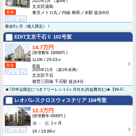
2022年2月
（築4年）
文京区湯島
新着
東京メトロ丸ノ内線 御茶ノ水駅 徒歩8分
マンション
敷金0ヶ月（個人限定）！
EDIT文京千石Ⅱ
101号室
14.7万円
18000円
1LDK
29.63㎡
新着
新築
2025年11月
（築1年未満）
マンション
文京区千石
都営三田線 千石駅 徒歩4分
★7月申込限定につきフリーレント1ヶ月付き(共益費含む)★【Wi-Fiインターネット無料：つなぐネッ･･･
レオパレスクロスウィステリア
104号室
12.3万円
6500円
-
1ヶ月
マンション
1K
19.88㎡