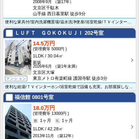
2008年9月
（築17年）
文京区千駄木
山手線 西日暮里駅 徒歩9分
便利な家具付/室内洗濯機置場/温水洗浄便座/浴室乾燥/ＴＶインターホンなど素敵な設備豊富ですよ。防犯･･･
ＬＵＦＴ ＧＯＫＯＫＵＪＩ
202号室
14.5万円
5000円
1LDK
30.04㎡
新築
2026年6月
（築1年未満）
文京区大塚
東京メトロ有楽町線 護国寺駅 徒歩3分
マンション
便利な給湯/ＴＶインターホン/浴室乾燥で設備も充実。お部屋探しなら株式会社住建ハウジング。防犯カメラ･･･
福信館
0801号室
18.0万円
13000円
1ヶ月
1ヶ月
1LDK
42.28㎡
2013年11月
（築12年）