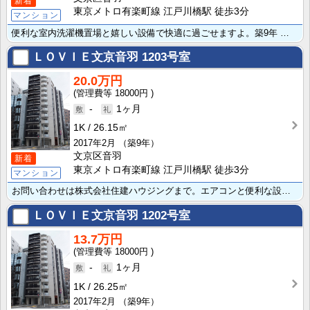
新着
東京メトロ有楽町線 江戸川橋駅 徒歩3分
マンション
便利な室内洗濯機置場と嬉しい設備で快適に過ごせますよ。築9年 鉄筋コンクリート 魅力的な物件はこちら･･･
ＬＯＶＩＥ文京音羽
1203号室
20.0万円
18000円
-
1ヶ月
1K
26.15㎡
2017年2月
（築9年）
文京区音羽
新着
東京メトロ有楽町線 江戸川橋駅 徒歩3分
マンション
お問い合わせは株式会社住建ハウジングまで。エアコンと便利な設備豊富です。築9年・鉄筋コンクリート 魅･･･
ＬＯＶＩＥ文京音羽
1202号室
13.7万円
18000円
-
1ヶ月
1K
26.25㎡
2017年2月
（築9年）