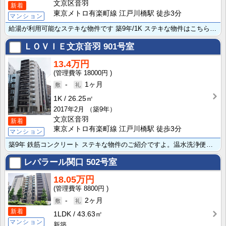
文京区音羽
新着
東京メトロ有楽町線 江戸川橋駅 徒歩3分
マンション
給湯が利用可能なステキな物件です 築9年/1K ステキな物件はこちら。オートロック/防犯カメラを備え･･･
ＬＯＶＩＥ文京音羽
901号室
13.4万円
18000円
-
1ヶ月
1K
26.25㎡
2017年2月
（築9年）
文京区音羽
新着
東京メトロ有楽町線 江戸川橋駅 徒歩3分
マンション
築9年 鉄筋コンクリート ステキな物件のご紹介ですよ。温水洗浄便座/エアコン/バス・トイレ別/浴室乾･･･
レパラール関口
502号室
18.05万円
8800円
-
2ヶ月
新着
1LDK
43.63㎡
マンション
新築