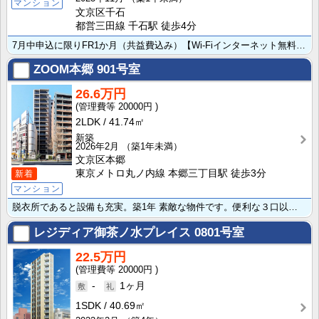
マンション
文京区千石
都営三田線 千石駅 徒歩4分
7月中申込に限りFR1か月（共益費込み）【Wi-Fiインターネット無料：つなぐネットコミュニケーショ･･･
ZOOM本郷
901号室
26.6万円
20000円
2LDK
41.74㎡
新築
2026年2月
（築1年未満）
文京区本郷
東京メトロ丸ノ内線 本郷三丁目駅 徒歩3分
新着
マンション
脱衣所であると設備も充実。築1年 素敵な物件です。便利な３口以上コンロでお料理好きの方に嬉しい設備が･･･
レジディア御茶ノ水プレイス
0801号室
22.5万円
20000円
-
1ヶ月
1SDK
40.69㎡