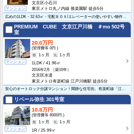
文京区小石川
マンション
東京メトロ丸ノ内線 後楽園駅 徒歩5分
広めの1LDK・32.63㎡・宅配ＢＯＸ/エレベーターの使いやすい物件です 便利なシステムキッチン設･･･
PREMIUM CUBE 文京江戸川橋 ＃mo
502号
室
20.0万円
0円
1ヶ月
1ヶ月
マンション
1LDK
41.96㎡
2016年2月
（築10年）
文京区水道
東京メトロ有楽町線 江戸川橋駅 徒歩5分
安心のオートロック分譲マンション！閑静な住宅街。有楽町線「江戸川橋駅」徒歩5分！
リベール弥生
301号室
10.8万円
8000円
1ヶ月
1ヶ月
マンション
1R
25.99㎡