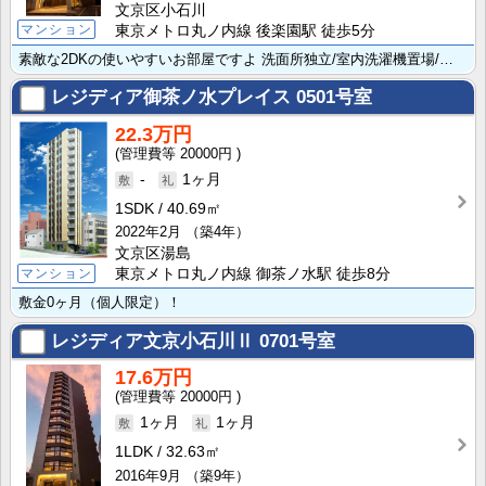
文京区小石川
マンション
東京メトロ丸ノ内線 後楽園駅 徒歩5分
素敵な2DKの使いやすいお部屋ですよ 洗面所独立/室内洗濯機置場/バス・トイレ別/ＴＶインターホン/･･･
レジディア御茶ノ水プレイス
0501号室
22.3万円
20000円
-
1ヶ月
1SDK
40.69㎡
2022年2月
（築4年）
文京区湯島
マンション
東京メトロ丸ノ内線 御茶ノ水駅 徒歩8分
敷金0ヶ月（個人限定）！
レジディア文京小石川Ⅱ
0701号室
17.6万円
20000円
1ヶ月
1ヶ月
1LDK
32.63㎡
2016年9月
（築9年）