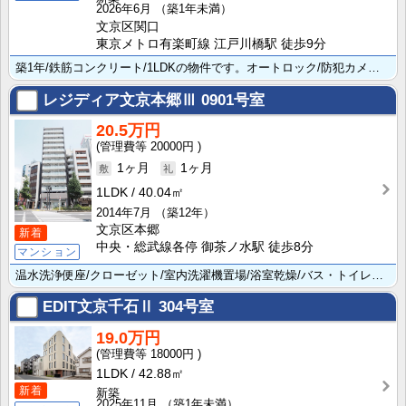
2026年6月
（築1年未満）
文京区関口
東京メトロ有楽町線 江戸川橋駅 徒歩9分
築1年/鉄筋コンクリート/1LDKの物件です。オートロック/防犯カメラを備えており充実設備なので入居･･･
レジディア文京本郷Ⅲ
0901号室
20.5万円
20000円
1ヶ月
1ヶ月
1LDK
40.04㎡
2014年7月
（築12年）
文京区本郷
新着
中央・総武線各停 御茶ノ水駅 徒歩8分
マンション
温水洗浄便座/クローゼット/室内洗濯機置場/浴室乾燥/バス・トイレ別が設置されています。素敵な1LD･･･
EDIT文京千石Ⅱ
304号室
19.0万円
18000円
1LDK
42.88㎡
新着
新築
2025年11月
（築1年未満）