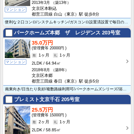
2013年3月
（築13年）
文京区本駒込
マンション
都営三田線 白山（東京）駅 徒歩8分
便利な２口コンロ/システムキッチン/ガスコンロ設置済設置で毎日のお料理にもとても便利です。コンビニ1･･･
パークホームズ本郷 ザ レジデンス
203号室
35.0万円
20000円
1ヶ月
1ヶ月
マンション
2LDK
64.94㎡
2018年8月
（築8年）
文京区本郷
都営三田線 春日（東京）駅 徒歩5分
南東向き/日当たり良好/複数路線利用可/パークホームズシリーズ/浴室乾燥・暖房/独立洗面台/3口ガス･･･
プレミスト文京千石
205号室
25.5万円
15000円
2ヶ月
1ヶ月
2LDK
58.85㎡