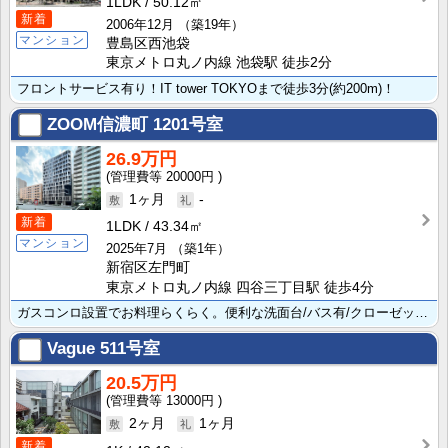
1LDK
50.12㎡
新着
2006年12月
（築19年）
マンション
豊島区西池袋
東京メトロ丸ノ内線 池袋駅 徒歩2分
フロントサービス有り！IT tower TOKYOまで徒歩3分(約200m)！
ZOOM信濃町
1201号室
26.9万円
20000円
1ヶ月
-
新着
1LDK
43.34㎡
マンション
2025年7月
（築1年）
新宿区左門町
東京メトロ丸ノ内線 四谷三丁目駅 徒歩4分
ガスコンロ設置でお料理らくらく。便利な洗面台/バス有/クローゼットが設置されています。オートロック/･･･
Vague
511号室
20.5万円
13000円
2ヶ月
1ヶ月
新着