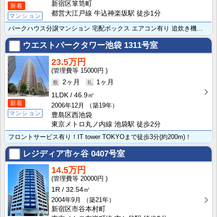
新宿区箪笥町
新着
都営大江戸線 牛込神楽坂駅 徒歩1分
マンション
パークハウス分譲マンション 宅配ボックス エアコン有り 追炊き機能付
ウエストパークタワー池袋
1311号室
23.5万円
15000円
2ヶ月
1ヶ月
1LDK
46.9㎡
新着
2006年12月
（築19年）
マンション
豊島区西池袋
東京メトロ丸ノ内線 池袋駅 徒歩2分
フロントサービス有り！IT tower TOKYOまで徒歩3分(約200m)！
レジディア市ヶ谷
0407号室
14.5万円
20000円
1R
32.54㎡
2004年9月
（築21年）
新宿区市谷本村町