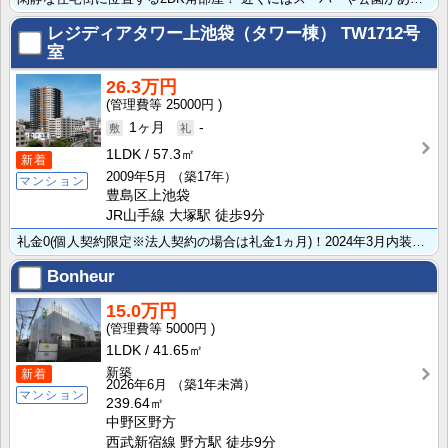
レジディアタワー上池袋（タワー棟）
TW1712号
室
26.3万円
25000円
1ヶ月
-
1LDK
57.3㎡
新着
2009年5月
（築17年）
マンション
豊島区上池袋
JR山手線 大塚駅 徒歩9分
礼金0(個人契約限定※法人契約の場合は礼金1ヵ月)！2024年3月内装リノベーション済み！
Bonheur
15.0万円
5000円
1LDK
41.65㎡
新築
新着
2026年6月
（築1年未満）
マンション
239.64㎡
中野区野方
西武新宿線 野方駅 徒歩9分