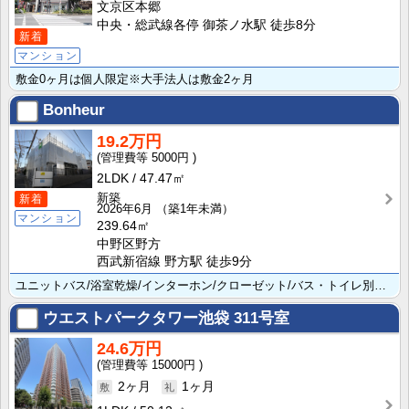
文京区本郷
中央・総武線各停 御茶ノ水駅 徒歩8分
新着
マンション
敷金0ヶ月は個人限定※大手法人は敷金2ヶ月
Bonheur
19.2万円
5000円
2LDK
47.47㎡
新築
新着
2026年6月
（築1年未満）
マンション
239.64㎡
中野区野方
西武新宿線 野方駅 徒歩9分
ユニットバス/浴室乾燥/インターホン/クローゼット/バス・トイレ別で設備も充実の素敵な物件です 便利･･･
ウエストパークタワー池袋
311号室
24.6万円
15000円
2ヶ月
1ヶ月