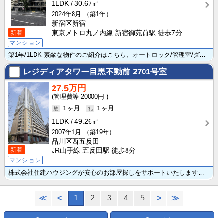
1LDK
30.67㎡
2024年8月
（築1年）
新宿区新宿
新着
東京メトロ丸ノ内線 新宿御苑前駅 徒歩7分
マンション
築1年/1LDK 素敵な物件のご紹介はこちら。オートロック/管理室/ダブルロック 安心してお住まいい･･･
レジディアタワー目黒不動前
2701号室
27.5万円
20000円
1ヶ月
1ヶ月
1LDK
49.26㎡
2007年1月
（築19年）
品川区西五反田
新着
JR山手線 五反田駅 徒歩8分
マンション
株式会社住建ハウジングが安心のお部屋探しをサポートいたします。便利なエアコン/ＴＶインターホン/室内･･･
≪
<
1
2
3
4
5
>
≫