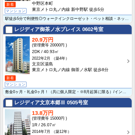
中野区本町
新着
東京メトロ丸ノ内線 新中野駅 徒歩5分
マンション
駅徒歩5分で利便性◎ウォークインクローゼット・ペット相談・ネット無料です☆
レジディア御茶ノ水プレイス
0602号室
20.9万円
20000円
2DK
40.93㎡
2022年2月
（築4年）
文京区湯島
東京メトロ丸ノ内線 御茶ノ水駅 徒歩8分
新着
マンション
敷金0ヶ月・礼金0ヶ月！（共に個人限定・※8月起算に限る）/インターネット無料！食洗機有！
レジディア文京本郷Ⅲ
0505号室
13.8万円
15000円
1R
26.07㎡
2014年7月
（築12年）