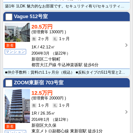
築1年 1LDK 魅力的なお部屋です。セキュリティ有り/セキュリティ会社加入済を備えており充実設備で･･･
Vague
512号室
20.5万円
13000円
2ヶ月
1ヶ月
新着
1K
42.12㎡
マンション
2004年3月
（築22年）
新宿区二十騎町
都営大江戸線 牛込神楽坂駅 徒歩6分
■仲介手数料：賃料の1.1ヶ月分（税込） ■反転タイプの511号室と2部屋まとめてコネクティングルー･･･
ZOOM東新宿
703号室
12.5万円
20000円
1ヶ月
1ヶ月
1R
26.35㎡
2014年1月
（築12年）
新宿区大久保
新着
東京メトロ副都心線 東新宿駅 徒歩1分
マンション