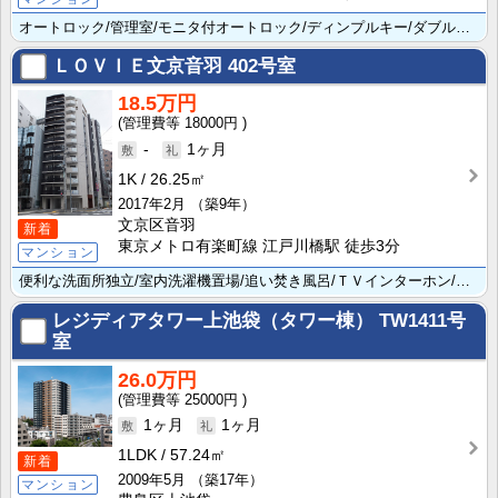
オートロック/管理室/モニタ付オートロック/ディンプルキー/ダブルロック 充実設備で安心して生活でき･･･
ＬＯＶＩＥ文京音羽
402号室
18.5万円
18000円
-
1ヶ月
1K
26.25㎡
2017年2月
（築9年）
文京区音羽
新着
東京メトロ有楽町線 江戸川橋駅 徒歩3分
マンション
便利な洗面所独立/室内洗濯機置場/追い焚き風呂/ＴＶインターホン/バス・トイレ別が設置されています。･･･
レジディアタワー上池袋（タワー棟）
TW1411号
室
26.0万円
25000円
1ヶ月
1ヶ月
1LDK
57.24㎡
新着
2009年5月
（築17年）
マンション