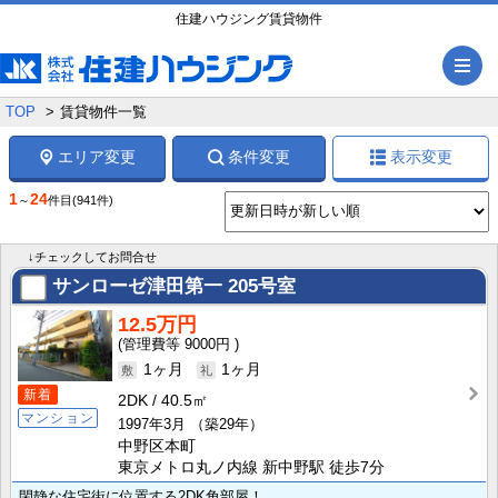
住建ハウジング賃貸物件
メ
TOP
賃貸物件一覧
エリア変更
条件変更
表示変更
1
24
～
件目
(941件)
↓チェックしてお問合せ
サンローゼ津田第一
205号室
12.5万円
9000円
1ヶ月
1ヶ月
新着
2DK
40.5㎡
マンション
1997年3月
（築29年）
中野区本町
東京メトロ丸ノ内線 新中野駅 徒歩7分
閑静な住宅街に位置する2DK角部屋！