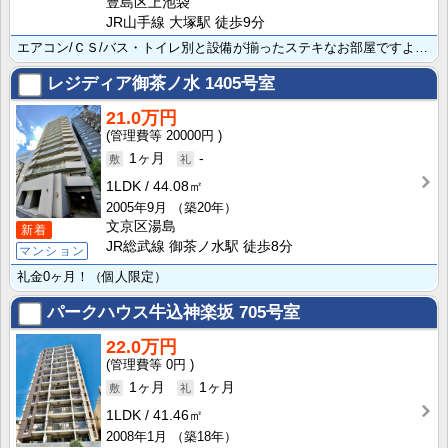
豊島区上池袋
JR山手線 大塚駅 徒歩9分
エアコン/ＣＳ/バス・トイレ別と設備が揃ったステキなお部屋ですよ オートロック/防犯カメラで一人暮ら･･･
レジディア御茶ノ水
1405号室
21.0万円
20000円
1ヶ月
-
1LDK
44.08㎡
2005年9月
（築20年）
文京区湯島
新着
JR総武線 御茶ノ水駅 徒歩8分
マンション
礼金0ヶ月！（個人限定）
パークハウス牛込神楽坂
705号室
22.0万円
0円
1ヶ月
1ヶ月
1LDK
41.46㎡
2008年1月
（築18年）