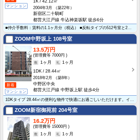
1K
42.12㎡
マンション
2004年3月
（築22年）
新宿区二十騎町
都営大江戸線 牛込神楽坂駅 徒歩6分
■仲介手数料：賃料の1.1ヶ月分（税込） ■反転タイプの512号室と2部屋まとめてコネクティングルー･･･
ZOOM中野坂上
108号室
13.5万円
7000円
1ヶ月
1ヶ月
1DK
28.44㎡
2018年2月
（築8年）
中野区中央
新着
都営大江戸線 中野坂上駅 徒歩4分
マンション
1DKタイプ 28.44㎡の便利な物件で快適にお過ごしいただけます。インターホン/シャワー/トイレ有･･･
ZOOM新宿御苑前
204号室
16.2万円
15000円
1ヶ月
1ヶ月