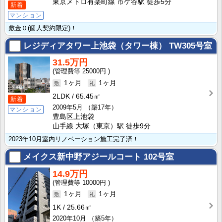
東京メトロ有楽町線 市ケ谷駅 徒歩5分
新着
マンション
敷金０(個人契約限定)！
レジディアタワー上池袋（タワー棟）
TW305号室
31.5万円
25000円
1ヶ月
1ヶ月
2LDK
65.45㎡
新着
2009年5月
（築17年）
マンション
豊島区上池袋
山手線 大塚（東京）駅 徒歩9分
2023年10月室内リノベーション施工完了済！
メイクス新中野アジールコート
102号室
14.9万円
10000円
1ヶ月
1ヶ月
1K
25.66㎡
2020年10月
（築5年）