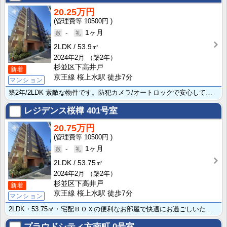
20.25万円
10500円
-
1ヶ月
2LDK
53.9㎡
2024年2月
（築2年）
杉並区下高井戸
新着
京王線 桜上水駅 徒歩7分
マンション
築2年/2LDK 素敵な物件です。防犯カメラ/オートロックで安心して生活できます。システムキッチン/･･･
レジデンス桜樺
401号室
20.75万円
10500円
-
1ヶ月
2LDK
53.75㎡
2024年2月
（築2年）
杉並区下高井戸
新着
京王線 桜上水駅 徒歩7分
マンション
2LDK・53.75㎡・宅配ＢＯＸの便利なお部屋で快適にお過ごしいただけますよ。オートバス/クローゼ･･･
プラウドシティ方南町
0号室