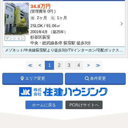
34.8万円
0円
2ヶ月
1ヶ月
2SLDK
91.06㎡
2001年4月
（築25年）
杉並区荻窪
マンション
中央・総武線各停 荻窪駅 徒歩3分
メゾネット/中央線荻窪駅より徒歩3分/TVインターホン/宅配ボックス/追焚/カウンターキッチン/独立･･･
≪
<
1
2
3
4
>
≫
エリア変更
条件変更
ホームに戻る
PC向けサイトへ