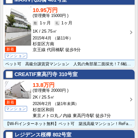
10.95万円
15000円
1ヶ月
1ヶ月
1K
25.75㎡
2015年4月
（築11年）
杉並区方南
新着
京王線 代田橋駅 徒歩9分
マンション
ペット可 高級分譲賃貸マンション 人気の角部屋二面採光！7.6帖で広々！設備充実！
CREATIF東高円寺
310号室
13.8万円
20000円
2K
25.5㎡
新着
2026年2月
（築1年未満）
マンション
杉並区和田
東京メトロ丸ノ内線 東高円寺駅 徒歩7分
【Wi-Fiインターネット無料】ペット可 築浅高級マンション！ReFa標準装備！IoT対応の快適な暮･･･
レジデンス桜樺
802号室