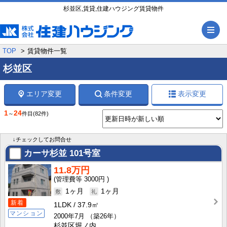
杉並区,賃貸,住建ハウジング賃貸物件
メ
TOP
賃貸物件一覧
杉並区
エリア変更
条件変更
表示変更
1
24
～
件目
(82件)
↓チェックしてお問合せ
カーサ杉並
101号室
11.8万円
3000円
1ヶ月
1ヶ月
新着
1LDK
37.9㎡
マンション
2000年7月
（築26年）
杉並区堀ノ内