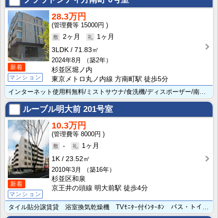
28.3万円
15000円
2ヶ月
1ヶ月
3LDK
71.83㎡
2024年8月
（築2年）
新着
杉並区堀ノ内
マンション
東京メトロ丸ノ内線 方南町駅 徒歩5分
インターネット使用料無料/ミストサウナ/食洗機/ディスポーザー/南西向き/日当たり良好/
ルーブル明大前
201号室
10.3万円
8000円
-
1ヶ月
1K
23.52㎡
2010年3月
（築16年）
杉並区和泉
新着
京王井の頭線 明大前駅 徒歩4分
マンション
タイル貼分譲賃貸 浴室換気乾燥機 TVﾓﾆﾀｰ付ｲﾝﾀｰﾎﾝ バス・トイレ別 ２口ｶﾞｽｼｽﾃﾑｷｯ･･･