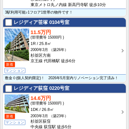
東京メトロ丸ノ内線 新高円寺駅 徒歩10分
3駅利用可能♪1フロア1世帯の物件です！
レジディア笹塚
0104号室
11.5万円
15000円
1R
25.8㎡
2000年3月
（築26年）
杉並区方南
京王線 代田橋駅 徒歩6分
新着
マンション
敷金０(個人契約限定)！ 2026年5月室内リノベーション完了済み！
レジディア荻窪
0220号室
14.6万円
15000円
1DK
26.8㎡
2003年3月
（築23年）
新着
杉並区荻窪
マンション
中央線 荻窪駅 徒歩5分