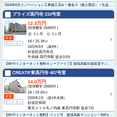
2024年6月リノベーション工事施工済み！敷金０（個人限定）！礼金０！
ブライズ高円寺
210号室
12.3万円
15000円
1ヶ月
1ヶ月
新着
1K
25.38㎡
マンション
2022年8月
（築4年）
杉並区高円寺北
中央線 高円寺駅 徒歩10分
【Wi-Fiインターネット無料※シーファイブ】築浅高級分譲賃貸マンション 追炊き機能付で快適生活
CREATIF東高円寺
407号室
14.0万円
20000円
2K
25.65㎡
新着
2026年2月
（築1年未満）
マンション
杉並区和田
東京メトロ丸ノ内線 東高円寺駅 徒歩7分
【Wi-Fiインターネット無料】ペット可 築浅高級マンション！ReFa標準装備！IoT対応の快適な暮･･･