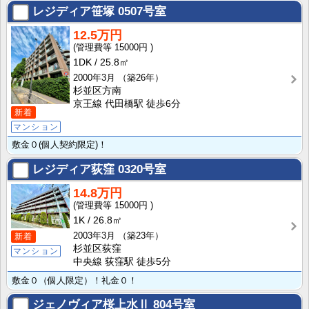
レジディア笹塚
0507号室
12.5万円
15000円
1DK
25.8㎡
2000年3月
（築26年）
杉並区方南
京王線 代田橋駅 徒歩6分
新着
マンション
敷金０(個人契約限定)！
レジディア荻窪
0320号室
14.8万円
15000円
1K
26.8㎡
2003年3月
（築23年）
新着
杉並区荻窪
マンション
中央線 荻窪駅 徒歩5分
敷金０（個人限定）！礼金０！
ジェノヴィア桜上水Ⅱ
804号室