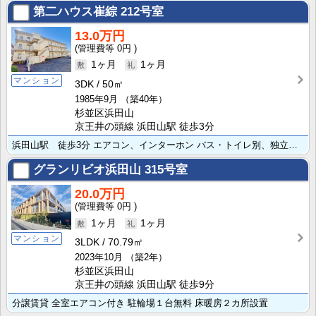
第二ハウス崔綜
212号室
13.0万円
0円
1ヶ月
1ヶ月
マンション
3DK
50㎡
1985年9月
（築40年）
杉並区浜田山
京王井の頭線 浜田山駅 徒歩3分
浜田山駅 徒歩3分 エアコン、インターホン バス・トイレ別、独立洗面 ゆとりの３DK
グランリビオ浜田山
315号室
20.0万円
0円
1ヶ月
1ヶ月
マンション
3LDK
70.79㎡
2023年10月
（築2年）
杉並区浜田山
京王井の頭線 浜田山駅 徒歩9分
分譲賃貸 全室エアコン付き 駐輪場１台無料 床暖房２カ所設置