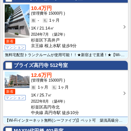
10.4万円
15000円
-
1ヶ月
1K
21.14㎡
2024年7月
（築2年）
杉並区下高井戸
新着
京王線 桜上水駅 徒歩9分
マンション
無料宅配型トランクルームが使用可能！！★新宿まで直通！★【Wi-Fiインターネット無料：ファイバーゲ･･･
ブライズ高円寺
512号室
12.6万円
15000円
1ヶ月
1ヶ月
新着
1K
25.7㎡
マンション
2022年8月
（築4年）
杉並区高円寺北
中央線 高円寺駅 徒歩10分
【Wi-Fiインターネット無料(シーファイブ)】ペット可 築浅高級分譲賃貸マンション
MAXIV代田橋
401号室