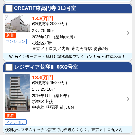
CREATIF東高円寺
313号室
13.8万円
20000円
2K
25.65㎡
新着
2026年2月
（築1年未満）
マンション
杉並区和田
東京メトロ丸ノ内線 東高円寺駅 徒歩7分
【Wi-Fiインターネット無料】築浅高級マンション！ReFa標準装備！IoT対応の快適な暮らし
レジディア荻窪Ⅲ
0602号室
13.6万円
15000円
1K
25.18㎡
2016年1月
（築10年）
杉並区上荻
中央線 荻窪駅 徒歩5分
新着
マンション
便利なシステムキッチン設置でお料理らくらく。東京メトロ丸ノ内線 荻窪駅徒歩5分の物件に空きが出ました･･･