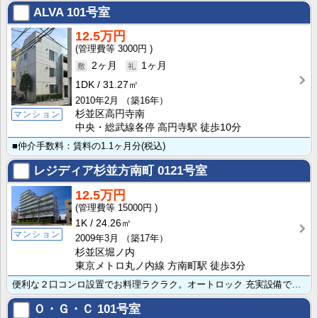
ALVA
101号室
12.5万円
3000円
2ヶ月
1ヶ月
1DK
31.27㎡
2010年2月
（築16年）
杉並区高円寺南
マンション
中央・総武線各停 高円寺駅 徒歩10分
■仲介手数料：賃料の1.1ヶ月分(税込)
レジディア杉並方南町
0121号室
12.5万円
15000円
1K
24.26㎡
マンション
2009年3月
（築17年）
杉並区堀ノ内
東京メトロ丸ノ内線 方南町駅 徒歩3分
便利な２口コンロ設置でお料理ラクラク。オートロック 充実設備で一人暮らしでも安心ですよ ぜひ株式会社･･･
Ｏ・Ｇ・Ｃ
101号室