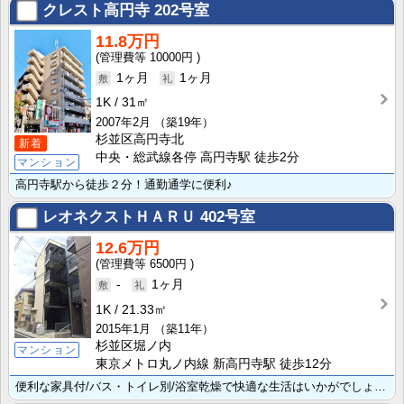
クレスト高円寺
202号室
11.8万円
10000円
1ヶ月
1ヶ月
1K
31㎡
2007年2月
（築19年）
杉並区高円寺北
新着
中央・総武線各停 高円寺駅 徒歩2分
マンション
高円寺駅から徒歩２分！通勤通学に便利♪
レオネクストＨＡＲＵ
402号室
12.6万円
6500円
-
1ヶ月
1K
21.33㎡
2015年1月
（築11年）
杉並区堀ノ内
マンション
東京メトロ丸ノ内線 新高円寺駅 徒歩12分
便利な家具付/バス・トイレ別/浴室乾燥で快適な生活はいかがでしょうか。便利な電気コンロでいつでも楽し･･･